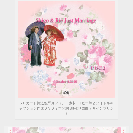
ＳＤカード持込他写真プリント素材+コピー等とタイトルキ
ャプション作成ＤＶＤ２本分約３時間+盤面デザインプリン
ト