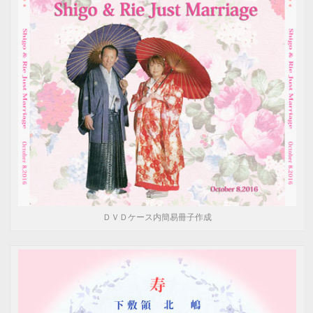
ＤＶＤケース内簡易冊子作成